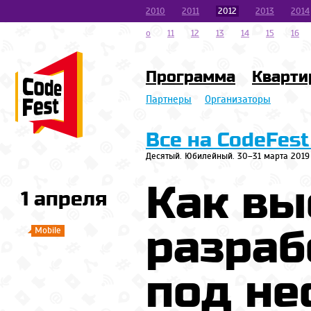
2010
2011
2012
2013
2014
o
11
12
13
14
15
16
Программа
Кварти
Партнеры
Организаторы
Все на CodeFest
Десятый. Юбилейный. 30–31 марта 2019
Как вы
1 апреля
разраб
Mobile
под не